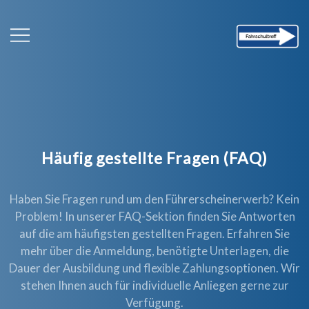
Zum
Inhalt
springen
Fahrschultre
Fahrschul
ff
treff
Neumünster
– Deine
Neumüns
Fahrschule
im Herzen
ter
Häufig gestellte Fragen (FAQ)
Schleswig-
Holsteins.
Haben Sie Fragen rund um den Führerscheinerwerb? Kein
Neumünster
Problem! In unserer FAQ-Sektion finden Sie Antworten
und
auf die am häufigsten gestellten Fragen. Erfahren Sie
Bordesholm.
mehr über die Anmeldung, benötigte Unterlagen, die
Wissenswert
Dauer der Ausbildung und flexible Zahlungsoptionen. Wir
es und
stehen Ihnen auch für individuelle Anliegen gerne zur
Terminverga
Verfügung.